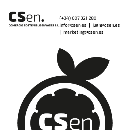
(+34) 607 321 280
info@csen.es
|
juan@csen.es
|
marketing@csen.es